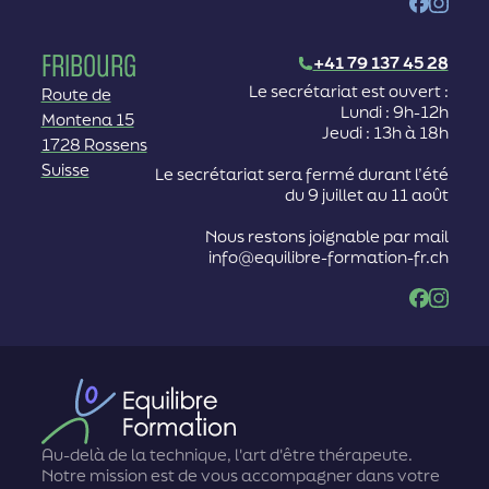
Facebook
Instag
Fribourg
+41 79 137 45 28
Le secrétariat est ouvert :
Route de
Lundi : 9h-12h
Montena 15
Jeudi : 13h à 18h
1728 Rossens
Suisse
Le secrétariat sera fermé durant l’été
du 9 juillet au 11 août
Nous restons joignable par mail
info@equilibre-formation-fr.ch
Facebook
Instag
Au-delà de la technique, l'art d'être thérapeute.
Notre mission est de vous accompagner dans votre