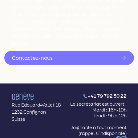
Le cours que vous cherchez n'est pas dans la
liste ? Notre programme est en constante
évolution et nous planifions de nouvelles
sessions tout au long de l'année. Manifestez
votre intérêt et nous vous contacterons en
priorité dès que de nouvelles dates seront
fixées.
Contactez-nous
Genève
+41 79 792 50 22
Le secrétariat est ouvert :
Rue Edouard-Vallet 18
Mardi : 16h-19h
1232 Confignon
Jeudi : 9h à 12h
Suisse
Joignable à tout moment
(rappel si indisponible)