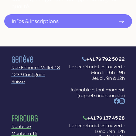
qualité.
Infos & Inscriptions
Genève
+41 79 792 50 22
Le secrétariat est ouvert :
Rue Edouard-Vallet 18
Mardi : 16h-19h
1232 Confignon
Jeudi : 9h à 12h
Suisse
Joignable à tout moment
(rappel si indisponible)
Facebook
Instag
Fribourg
+41 79 137 45 28
Le secrétariat est ouvert :
Route de
Lundi : 9h-12h
Montena 15