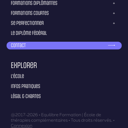
Formations diplômantes
+
Formations courtes
+
Se perfectionner
+
Le diplôme fédéral
Contact
Explorer
L'école
Infos pratiques
Légal & Chartes
@2017-2026 • Equilibre Formation | École de
thérapies complémentaires • Tous droits réservés. •
Connexion