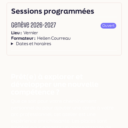
Sessions programmées
Genève 2026-2027
Ouvert
Lieu
Vernier
Formateur
Hellen Courreau
Dates et horaires
Prêt(e) à explorer et
développer une nouvelle
compétence ?
Que ce soit pour votre cheminement
personnel ou pour ajouter une corde à votre
arc professionnel, cet atelier est une
expérience enrichissante. Les places sont
limitées pour garantir un apprentissage de