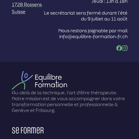
Jeudi : 13h à 18h
1728 Rossens
Suisse
Le secrétariat sera fermé durant l’été
du 9 juillet au 11 août
Nous restons joignable par mail
info@equilibre-formation-fr.ch
Facebook
Instag
Au-delà de la technique, l'art d'être thérapeute.
Notre mission est de vous accompagner dans votre
transformation personnelle et professionnelle à
Genève et Fribourg.
Se former