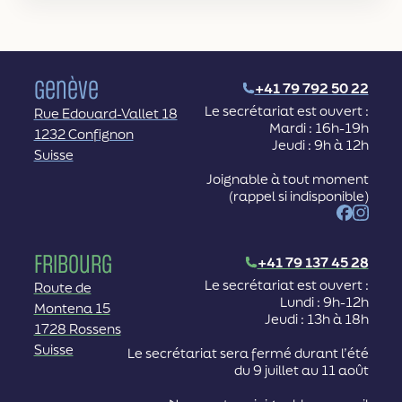
Genève
+41 79 792 50 22
Le secrétariat est ouvert :
Rue Edouard-Vallet 18
Mardi : 16h-19h
1232 Confignon
Jeudi : 9h à 12h
Suisse
Joignable à tout moment
(rappel si indisponible)
Facebook
Instag
Fribourg
+41 79 137 45 28
Le secrétariat est ouvert :
Route de
Lundi : 9h-12h
Montena 15
Jeudi : 13h à 18h
1728 Rossens
Suisse
Le secrétariat sera fermé durant l’été
du 9 juillet au 11 août