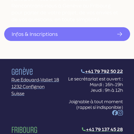
Rencontrons-nous à Genève ou Fribourg
pour parler de votre projet, de vos envies et
de vos questions, en toute simplicité.
Infos & Inscriptions
Genève
+41 79 792 50 22
Le secrétariat est ouvert :
Rue Edouard-Vallet 18
Mardi : 16h-19h
1232 Confignon
Jeudi : 9h à 12h
Suisse
Joignable à tout moment
(rappel si indisponible)
Facebook
Instag
Fribourg
+41 79 137 45 28