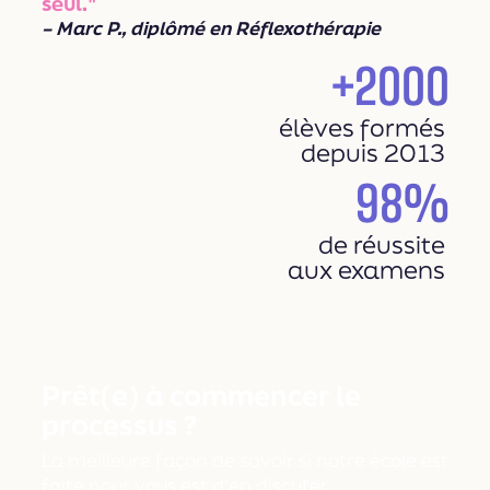
seul."
– Marc P., diplômé en Réflexothérapie
+2000
élèves formés
depuis 2013
98%
de réussite
aux examens
Prêt(e) à commencer le
processus ?
La meilleure façon de savoir si notre école est
faite pour vous est d'en discuter.