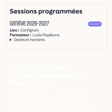
Sessions programmées
Genève 2026-2027
Ouvert
Lieu
Confignon
Formateur
Lucie Papikova
Dates et horaires
Prêt(e) à explorer et
développer une nouvelle
compétence ?
Que ce soit pour votre cheminement
personnel ou pour ajouter une corde à votre
arc professionnel, cet atelier est une
expérience enrichissante. Les places sont