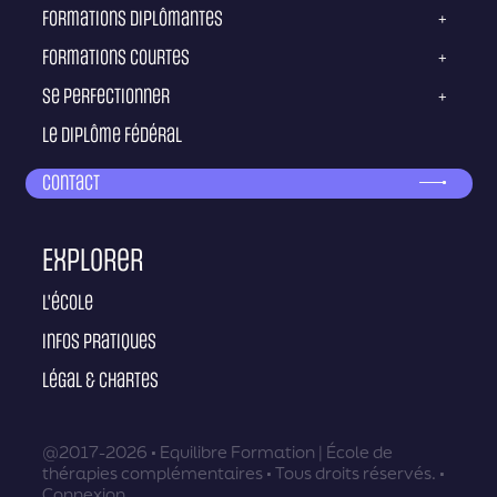
Formations diplômantes
+
Formations courtes
+
Se perfectionner
+
Le diplôme fédéral
Contact
Explorer
L'école
Infos pratiques
Légal & Chartes
@2017-2026 • Equilibre Formation | École de
thérapies complémentaires • Tous droits réservés. •
Connexion