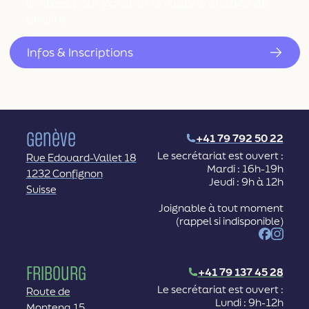
limitées pour garantir un apprentissage de
qualité.
Infos & Inscriptions
Genève
+41 79 792 50 22
Le secrétariat est ouvert :
Rue Edouard-Vallet 18
Mardi : 16h-19h
1232 Confignon
Jeudi : 9h à 12h
Suisse
Joignable à tout moment
(rappel si indisponible)
Facebook
Instag
Fribourg
+41 79 137 45 28
Le secrétariat est ouvert :
Route de
Lundi : 9h-12h
Montena 15