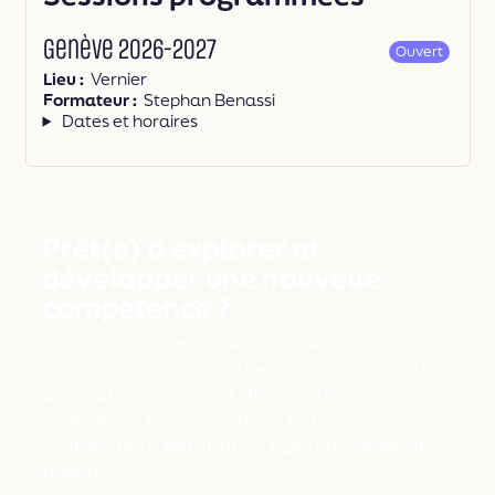
Genève 2026-2027
Ouvert
Lieu
Vernier
Formateur
Stephan Benassi
Dates et horaires
Prêt(e) à explorer et
développer une nouvelle
compétence ?
Que ce soit pour votre cheminement
personnel ou pour ajouter une corde à votre
arc professionnel, cet atelier est une
expérience enrichissante. Les places sont
limitées pour garantir un apprentissage de
qualité.