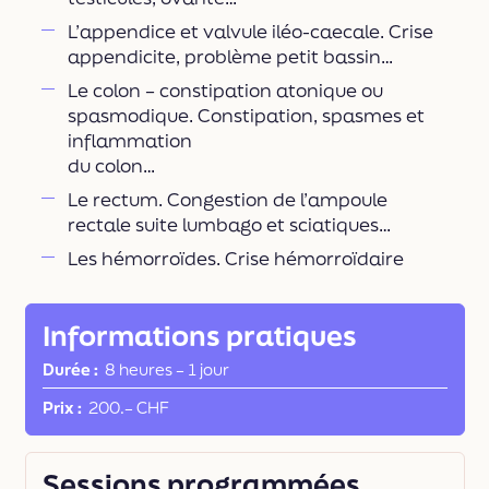
L’appendice et valvule iléo-caecale. Crise
appendicite, problème petit bassin…
Le colon – constipation atonique ou
spasmodique. Constipation, spasmes et
inflammation
du colon…
Le rectum. Congestion de l’ampoule
rectale suite lumbago et sciatiques…
Les hémorroïdes. Crise hémorroïdaire
Informations pratiques
Durée
8 heures
–
1 jour
Prix
200.– CHF
Sessions programmées