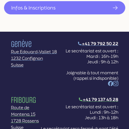
Infos & Inscriptions
Genève
+41 79 792 50 22
Le secrétariat est ouvert :
Rue Edouard-Vallet 18
Mardi : 16h-19h
1232 Confignon
Jeudi : 9h à 12h
Suisse
Joignable à tout moment
(rappel si indisponible)
Facebook
Instag
Fribourg
+41 79 137 45 28
Le secrétariat est ouvert :
Route de
Lundi : 9h-12h
Montena 15
Jeudi : 13h à 18h
1728 Rossens
Suisse
Le secrétariat sera fermé durant l’été