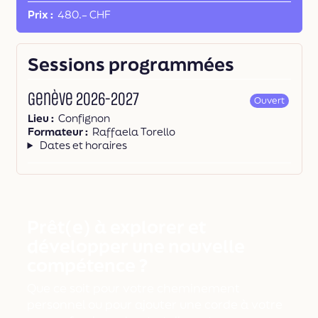
Prix
480.– CHF
Sessions programmées
Genève 2026-2027
Ouvert
Lieu
Confignon
Formateur
Raffaela Torello
Dates et horaires
Prêt(e) à explorer et
développer une nouvelle
compétence ?
Que ce soit pour votre cheminement
personnel ou pour ajouter une corde à votre