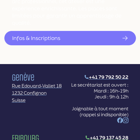
arc professionnel, cet atelier est une
expérience enrichissante. Les places sont
limitées pour garantir un apprentissage de
qualité.
Infos & Inscriptions
Genève
+41 79 792 50 22
Le secrétariat est ouvert :
Rue Edouard-Vallet 18
Mardi : 16h-19h
1232 Confignon
Jeudi : 9h à 12h
Suisse
Joignable à tout moment
(rappel si indisponible)
Facebook
Instag
Fribourg
+41 79 137 45 28