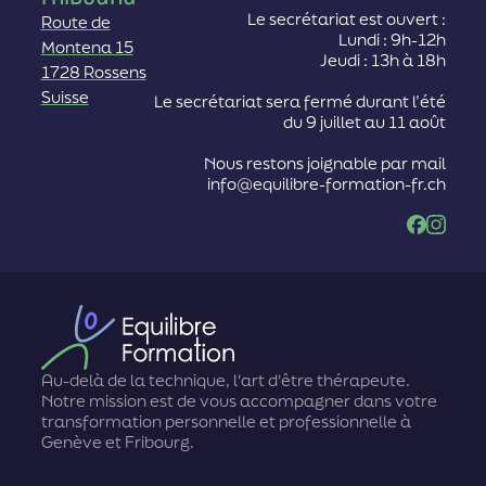
Le secrétariat est ouvert :
Route de
Lundi : 9h-12h
Montena 15
Jeudi : 13h à 18h
1728 Rossens
Suisse
Le secrétariat sera fermé durant l’été
du 9 juillet au 11 août
Nous restons joignable par mail
info@equilibre-formation-fr.ch
Facebook
Instag
Au-delà de la technique, l'art d'être thérapeute.
Notre mission est de vous accompagner dans votre
transformation personnelle et professionnelle à
Genève et Fribourg.