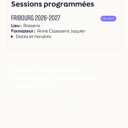
Sessions programmées
Fribourg 2026-2027
Ouvert
Lieu
Rossens
Formateur
Anne Claessens Jaquier
Dates et horaires
Prêt(e) à explorer et
développer une nouvelle
compétence ?
Que ce soit pour votre cheminement
personnel ou pour ajouter une corde à votre
arc professionnel, cet atelier est une
expérience enrichissante. Les places sont
limitées pour garantir un apprentissage de
qualité.