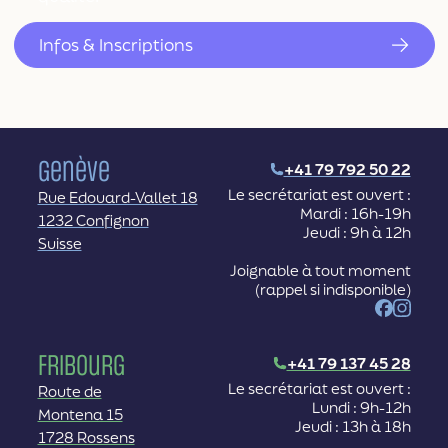
Infos & Inscriptions
Genève
+41 79 792 50 22
Le secrétariat est ouvert :
Rue Edouard-Vallet 18
Mardi : 16h-19h
1232 Confignon
Jeudi : 9h à 12h
Suisse
Joignable à tout moment
(rappel si indisponible)
Facebook
Instag
Fribourg
+41 79 137 45 28
Le secrétariat est ouvert :
Route de
Lundi : 9h-12h
Montena 15
Jeudi : 13h à 18h
1728 Rossens