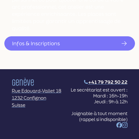
arc professionnel, cet atelier est une
expérience enrichissante. Les places sont
limitées pour garantir un apprentissage de
qualité.
Infos & Inscriptions
Genève
+41 79 792 50 22
Le secrétariat est ouvert :
Rue Edouard-Vallet 18
Mardi : 16h-19h
1232 Confignon
Jeudi : 9h à 12h
Suisse
Joignable à tout moment
(rappel si indisponible)
Facebook
Instag