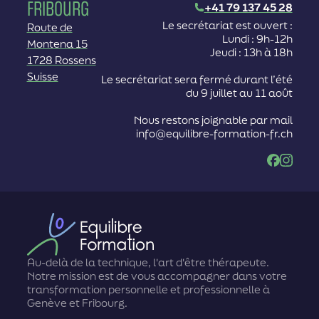
Fribourg
+41 79 137 45 28
Le secrétariat est ouvert :
Route de
Lundi : 9h-12h
Montena 15
Jeudi : 13h à 18h
1728 Rossens
Suisse
Le secrétariat sera fermé durant l’été
du 9 juillet au 11 août
Nous restons joignable par mail
info@equilibre-formation-fr.ch
Facebook
Instag
Au-delà de la technique, l'art d'être thérapeute.
Notre mission est de vous accompagner dans votre
transformation personnelle et professionnelle à
Genève et Fribourg.