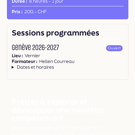
Durée
8 heures
–
1 jour
Prix
200.– CHF
Sessions programmées
Genève 2026-2027
Ouvert
Lieu
Vernier
Formateur
Hellen Courreau
Dates et horaires
Prêt(e) à explorer et
développer une nouvelle
compétence ?
Que ce soit pour votre cheminement
personnel ou pour ajouter une corde à votre