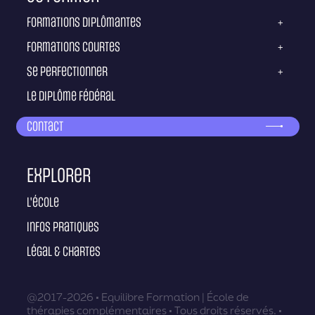
Formations diplômantes
+
Formations courtes
+
Se perfectionner
+
Le diplôme fédéral
Contact
Explorer
L'école
Infos pratiques
Légal & Chartes
@2017-2026 • Equilibre Formation | École de
thérapies complémentaires • Tous droits réservés. •