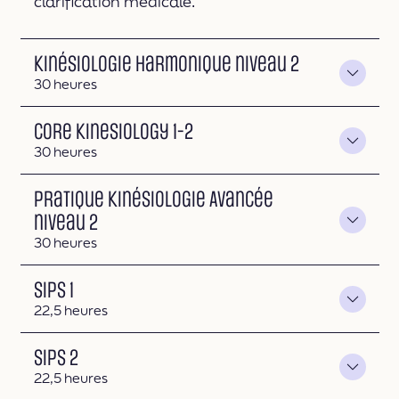
clarification médicale.
Kinésiologie Harmonique niveau 2
Durée
30 heures
Core Kinesiology 1-2
Durée
30 heures
Pratique Kinésiologie Avancée
niveau 2
Durée
30 heures
SIPS 1
Durée
22,5 heures
SIPS 2
Durée
22,5 heures