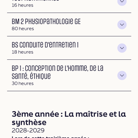
Durée
16 heures
BM 2 Physiopathologie GE
Durée
80 heures
BS Conduite d'entretien 1
Durée
18 heures
BP 1 : Conception de l'homme, de la
santé, éthique
Durée
30 heures
3ème année : La maîtrise et la
synthèse
2028-2029