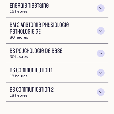
Energie Tibétaine
Durée
16 heures
BM 2 Anatomie Physiologie
Pathologie GE
Durée
80 heures
BS Psychologie de base
Durée
30 heures
BS Communication 1
Durée
18 heures
BS Communication 2
Durée
18 heures