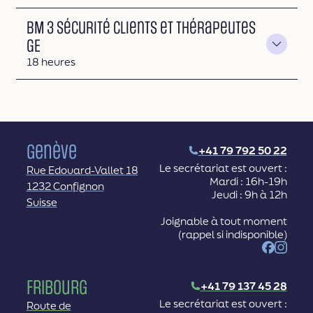
BM 3 Sécurité clients et thérapeutes
GE
Durée
18 heures
Genève
+41 79 792 50 22
Le secrétariat est ouvert :
Rue Edouard-Vallet 18
Mardi : 16h-19h
1232 Confignon
Jeudi : 9h à 12h
Suisse
Joignable à tout moment
(rappel si indisponible)
Facebook
Instag
Fribourg
+41 79 137 45 28
Le secrétariat est ouvert :
Route de