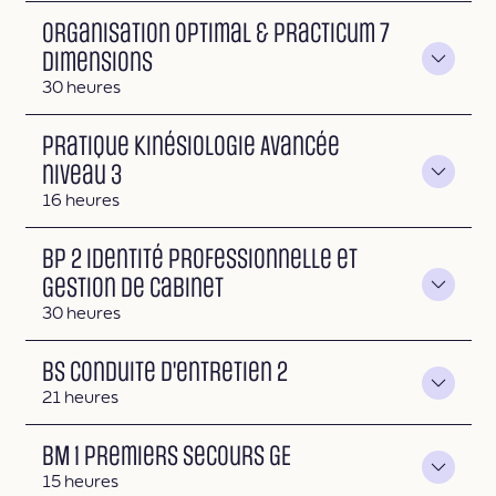
Organisation Optimal & Practicum 7
Dimensions
Durée
30 heures
Pratique Kinésiologie Avancée
niveau 3
Durée
16 heures
BP 2 Identité professionnelle et
Gestion de cabinet
Durée
30 heures
BS Conduite d'entretien 2
Durée
21 heures
BM 1 Premiers secours GE
Durée
15 heures