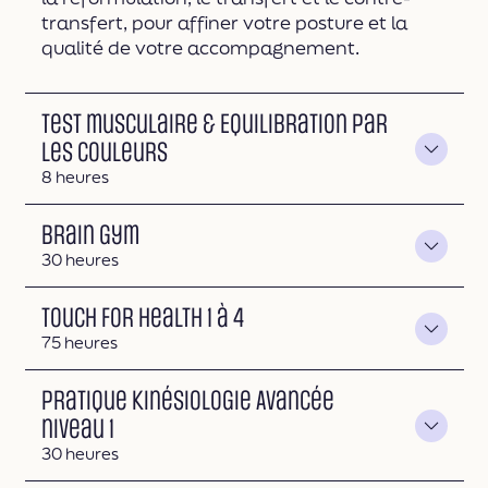
transfert, pour affiner votre posture et la
qualité de votre accompagnement.
Test musculaire & Equilibration par
les couleurs
Durée
8 heures
Brain Gym
Durée
30 heures
Touch For Health 1 à 4
Durée
75 heures
Pratique Kinésiologie Avancée
niveau 1
Durée
30 heures