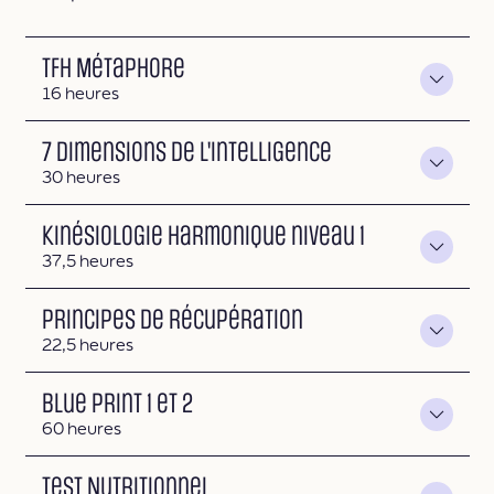
TFH Métaphore
Durée
16 heures
7 dimensions de l'intelligence
Durée
30 heures
Kinésiologie Harmonique niveau 1
Durée
37,5 heures
Principes de récupération
Durée
22,5 heures
Blue Print 1 et 2
Durée
60 heures
Test Nutritionnel