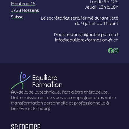
Lundi : 9h-12h
Montena 15
Jeudi : 13h à 18h
1728 Rossens
Suisse
Le secrétariat sera fermé durant l’été
du 9 juillet au 11 août
Nous restons joignable par mail
info@equilibre-formation-fr.ch
Facebook
Instag
Au-delà de la technique, l'art d'être thérapeute.
Notre mission est de vous accompagner dans votre
transformation personnelle et professionnelle à
Genève et Fribourg.
Se former