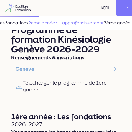
Menu
Les fondations
2ème année : L'approfondissement
3ème année : 
Programme de
formation Kinésiologie
Genève 2026-2029
Renseignements & inscriptions
Genève
Télécharger le programme de 1ère
année
1ère année : Les fondations
2026-2027
Vous apprenez les bases du test musculaire