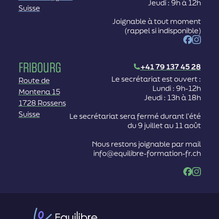
Jeudi : 9h à 12h
Suisse
Joignable à tout moment
(rappel si indisponible)
Facebook
Instag
Fribourg
+41 79 137 45 28
Le secrétariat est ouvert :
Route de
Lundi : 9h-12h
Montena 15
Jeudi : 13h à 18h
1728 Rossens
Suisse
Le secrétariat sera fermé durant l’été
du 9 juillet au 11 août
Nous restons joignable par mail
info@equilibre-formation-fr.ch
Facebook
Instag