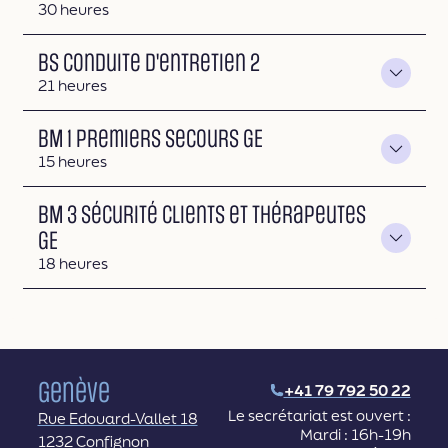
Durée
30 heures
BS Conduite d'entretien 2
Durée
21 heures
BM 1 Premiers secours GE
Durée
15 heures
BM 3 Sécurité clients et thérapeutes
GE
Durée
18 heures
Genève
+41 79 792 50 22
Le secrétariat est ouvert :
Rue Edouard-Vallet 18
Mardi : 16h-19h
1232 Confignon