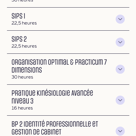
SIPS 1
Durée
22,5 heures
SIPS 2
Durée
22,5 heures
Organisation Optimal & Practicum 7
Dimensions
Durée
30 heures
Pratique Kinésiologie Avancée
niveau 3
Durée
16 heures
BP 2 Identité professionnelle et
Gestion de cabinet