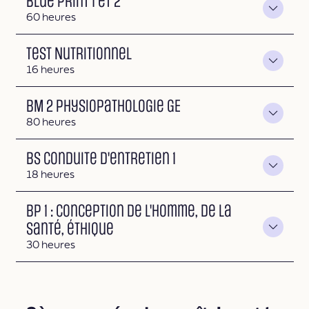
Blue Print 1 et 2
Durée
60 heures
Test Nutritionnel
Durée
16 heures
BM 2 Physiopathologie GE
Durée
80 heures
BS Conduite d'entretien 1
Durée
18 heures
BP 1 : Conception de l'homme, de la
santé, éthique
Durée
30 heures