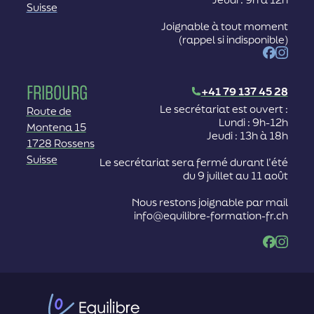
Suisse
Joignable à tout moment
(rappel si indisponible)
Facebook
Instag
Fribourg
+41 79 137 45 28
Le secrétariat est ouvert :
Route de
Lundi : 9h-12h
Montena 15
Jeudi : 13h à 18h
1728 Rossens
Suisse
Le secrétariat sera fermé durant l’été
du 9 juillet au 11 août
Nous restons joignable par mail
info@equilibre-formation-fr.ch
Facebook
Instag