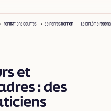
Corporate navigation
ation
Formations courtes
Se perfectionner
Le diplôme fédéra
+
+
+
rs et
dres : des
aticiens