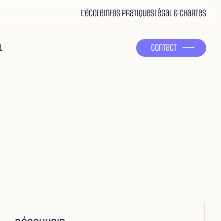
L'école
Infos pratiques
Légal & Chartes
l
Contact