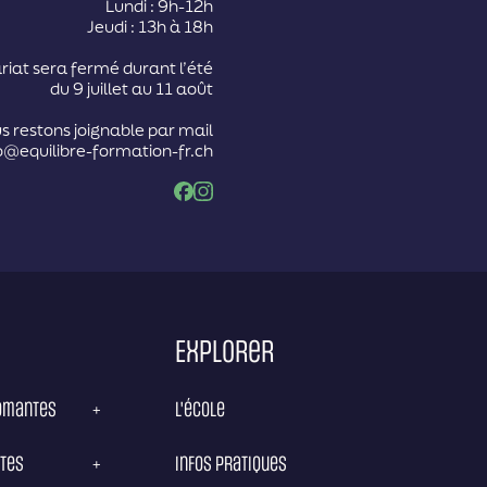
Lundi : 9h-12h
Jeudi : 13h à 18h
riat sera fermé durant l’été
du 9 juillet au 11 août
s restons joignable par mail
o@equilibre-formation-fr.ch
Facebook
Instagram
Explorer
lômantes
L'école
+
tes
Infos pratiques
+