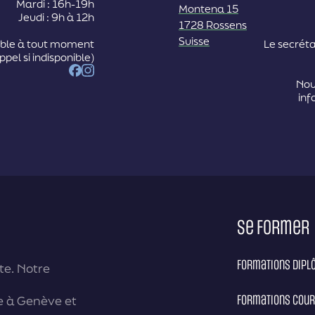
Mardi : 16h-19h
Montena 15
Jeudi : 9h à 12h
1728 Rossens
Suisse
able à tout moment
Le secréta
ppel si indisponible)
Facebook
Instagram
Nou
inf
Se former
Formations dip
te. Notre
e à Genève et
Formations cour