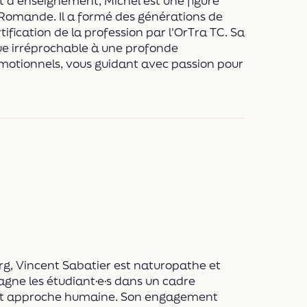
t d'enseignement, Michel est une figure
e Romande. Il a formé des générations de
tification de la profession par l'OrTra TC. Sa
ue irréprochable à une profonde
tionnels, vous guidant avec passion pour
rg, Vincent Sabatier est naturopathe et
agne les étudiant·e·s dans un cadre
le et approche humaine. Son engagement