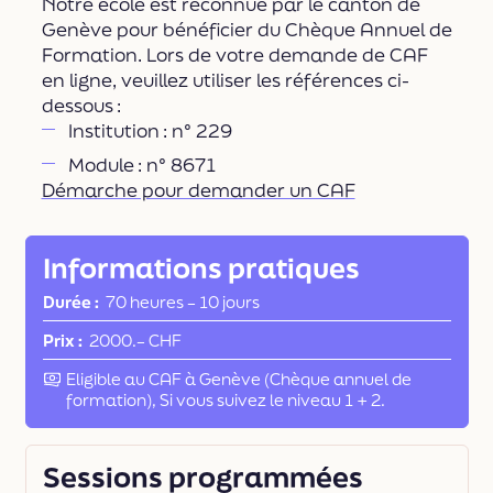
Notre école est reconnue par le canton de
Genève pour bénéficier du Chèque Annuel de
Formation. Lors de votre demande de CAF
en ligne, veuillez utiliser les références ci-
dessous :
Institution : n° 229
Module : n° 8671
Démarche pour demander un CAF
Informations pratiques
Durée
70 heures
–
10 jours
Prix
2000.– CHF
Financement
Eligible au CAF à Genève (Chèque annuel de
formation), Si vous suivez le niveau 1 + 2.
Sessions programmées