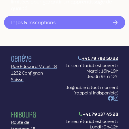
limitées pour garantir un apprentissage de
qualité.
Infos & Inscriptions
Genève
+41 79 792 50 22
Le secrétariat est ouvert :
Rue Edouard-Vallet 18
Mardi : 16h-19h
1232 Confignon
Jeudi : 9h à 12h
Suisse
Joignable à tout moment
(rappel si indisponible)
Facebook
Instag
Fribourg
+41 79 137 45 28
Le secrétariat est ouvert :
Route de
Lundi : 9h-12h
Montena 15