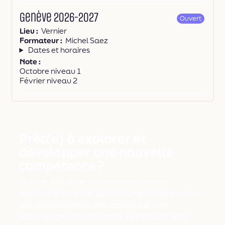
Genève 2026-2027
Ouvert
Lieu
Vernier
Formateur
Michel Saez
Dates et horaires
Note
Octobre niveau 1
Février niveau 2
Prêt(e) à explorer et
développer une nouvelle
compétence ?
Que ce soit pour votre cheminement
personnel ou pour ajouter une corde à votre
arc professionnel, cet atelier est une
expérience enrichissante. Les places sont