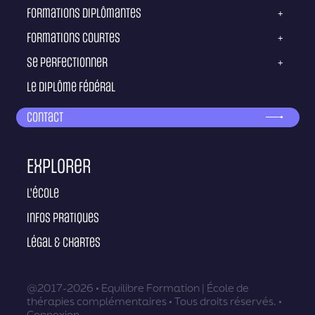
Formations diplômantes
+
Formations courtes
+
Se perfectionner
+
Le diplôme fédéral
Contact
Explorer
L'école
Infos pratiques
Légal & Chartes
@2017-2026 • Equilibre Formation | École de
thérapies complémentaires • Tous droits réservés. •
Connexion