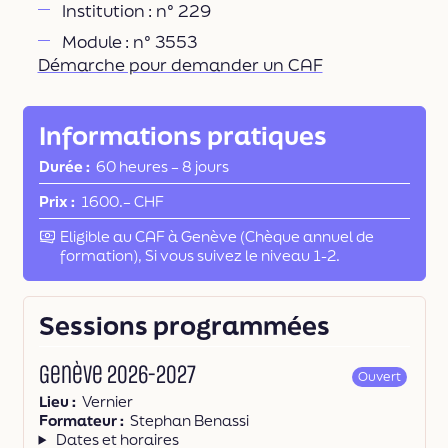
Institution : n° 229
Module : n° 3553
Démarche pour demander un CAF
Informations pratiques
Durée
60 heures
–
8 jours
Prix
1600.– CHF
Financement
Eligible au CAF à Genève (Chèque annuel de
formation), Si vous suivez le niveau 1-2.
Sessions programmées
Genève 2026-2027
Ouvert
Lieu
Vernier
Formateur
Stephan Benassi
Dates et horaires