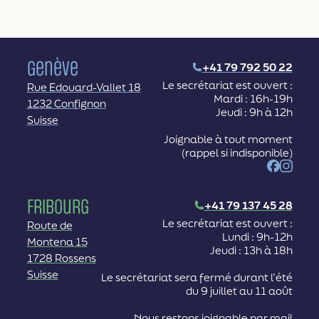
Genève
+41 79 792 50 22
Le secrétariat est ouvert :
Rue Edouard-Vallet 18
Mardi : 16h-19h
1232 Confignon
Jeudi : 9h à 12h
Suisse
Joignable à tout moment
(rappel si indisponible)
Facebook
Instag
Fribourg
+41 79 137 45 28
Le secrétariat est ouvert :
Route de
Lundi : 9h-12h
Montena 15
Jeudi : 13h à 18h
1728 Rossens
Suisse
Le secrétariat sera fermé durant l’été
du 9 juillet au 11 août
Nous restons joignable par mail