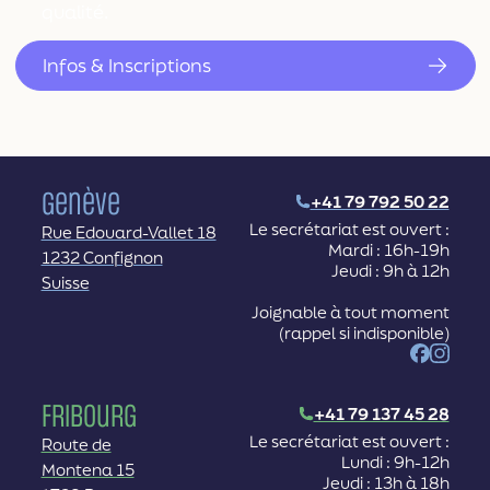
qualité.
Infos & Inscriptions
Genève
+41 79 792 50 22
Le secrétariat est ouvert :
Rue Edouard-Vallet 18
Mardi : 16h-19h
1232 Confignon
Jeudi : 9h à 12h
Suisse
Joignable à tout moment
(rappel si indisponible)
Facebook
Instag
Fribourg
+41 79 137 45 28
Le secrétariat est ouvert :
Route de
Lundi : 9h-12h
Montena 15
Jeudi : 13h à 18h