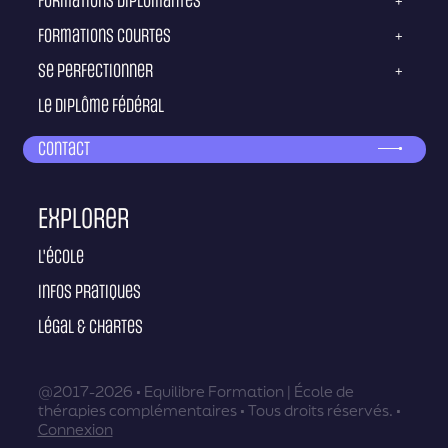
Formations diplômantes
+
Formations courtes
+
Se perfectionner
+
Le diplôme fédéral
Contact
Explorer
L'école
Infos pratiques
Légal & Chartes
@2017-2026 • Equilibre Formation | École de
thérapies complémentaires • Tous droits réservés. •
Connexion