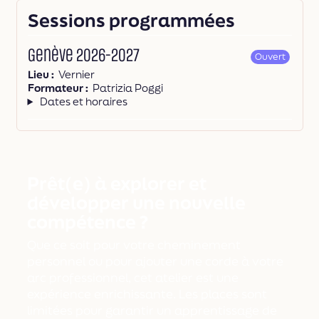
Sessions programmées
Genève 2026-2027
Ouvert
Lieu
Vernier
Formateur
Patrizia Poggi
Dates et horaires
Prêt(e) à explorer et
développer une nouvelle
compétence ?
Que ce soit pour votre cheminement
personnel ou pour ajouter une corde à votre
arc professionnel, cet atelier est une
expérience enrichissante. Les places sont
limitées pour garantir un apprentissage de